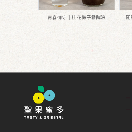
青春御守｜桂花梅子發酵液
開