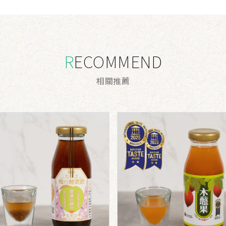
RECOMMEND
相
關
推
薦