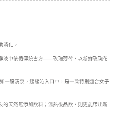
助消化。
酵液中依循傳統古方——玫瑰薄荷，以新鮮玫瑰花
再如一股清泉，緩緩沁入口中，是一款特別適合女子
友的天然無添加飲料；溫熱後品飲，則更能帶出新