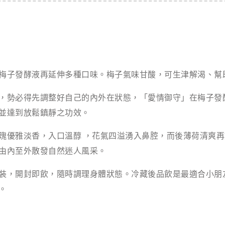
梅子發酵液再延伸多種口味。梅子氣味甘酸，可生津解渴、幫
，勢必得先調整好自己的內外在狀態，「愛情御守」在梅子發
並達到放鬆鎮靜之功效。
瑰優雅淡香，入口溫醇 ，花氣四溢湧入鼻腔，而後薄荷清爽
由內至外散發自然迷人風采。
裝，開封即飲，隨時調理身體狀態。冷藏後品飲是最適合小朋
。