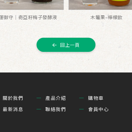
運御守｜奇亞籽梅子發酵液
木虌果–檸檬飲
回上一頁
關於我們
產品介紹
購物車
最新消息
聯絡我們
會員中心