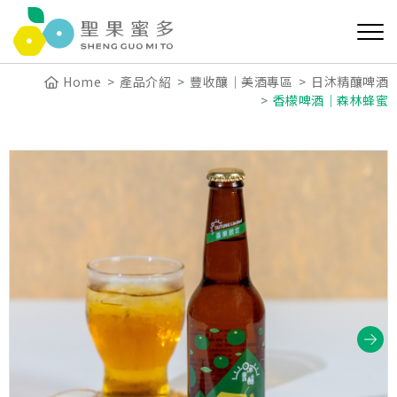
Home
產品介紹
豐收釀｜美酒專區
日沐精釀啤酒
香檬啤酒│森林蜂蜜