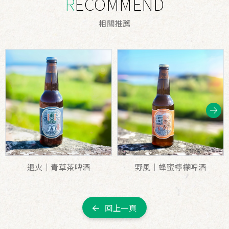
RECOMMEND
相
關
推
薦
退火｜青草茶啤酒
野風｜蜂蜜檸檬啤酒
回上一頁