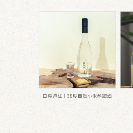
白裏透紅│38度自然小米蒸餾酒