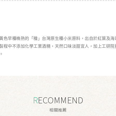
黃色早種晚熟的「穜」台灣原生種小米原料，出自於紅葉及海
製程中不添加化學工業酒精，天然口味淡甜宜人，加上工研院
。
RECOMMEND
相
關
推
薦