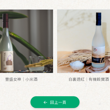
豐盛女神｜小米酒
白裏透紅│有機穀寶酒
回上一頁