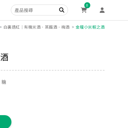
0
白裏透紅｜有機米酒．蒸餾酒．梅酒
金穜小米輕之酒
之酒
、糖