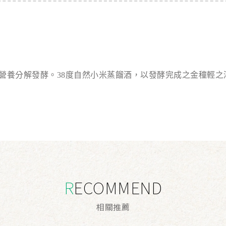
營養分解發酵。
38
度自然小米蒸餾酒，以發酵完成之金穜輕之
RECOMMEND
相
關
推
薦