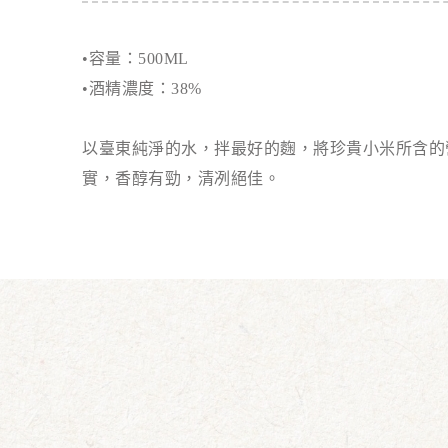
•容量：500ML
•酒精濃度：38%
以臺東純淨的水，拌最好的麴，將珍貴小米所含的
實，香醇有勁，清冽絕佳。