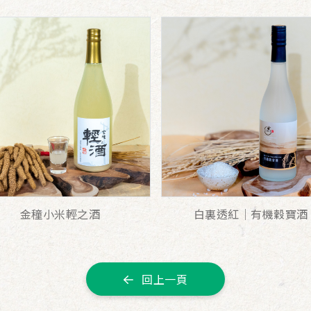
金穜小米輕之酒
白裏透紅│有機穀寶酒
回上一頁